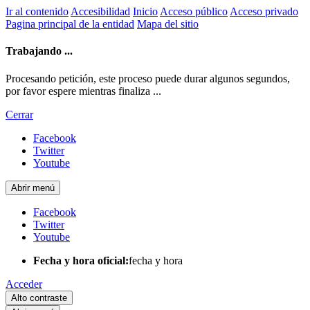
Ir al contenido
Accesibilidad
Inicio
Acceso público
Acceso privado
Pagina principal de la entidad
Mapa del sitio
Trabajando ...
Procesando petición, este proceso puede durar algunos segundos,
por favor espere mientras finaliza ...
Cerrar
Facebook
Twitter
Youtube
Abrir menú
Facebook
Twitter
Youtube
Fecha y hora oficial:
fecha y hora
Acceder
Alto contraste