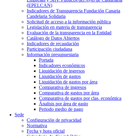
(EPELCAN)
Indicadores de Transparencia Fundación Canaria
Candelaria Solidaria
Solicitud de acceso a la información pública
Legislación en materia de transparencia
Evaluación de la transparencia en la Entidad
Catálogo de Datos Abiertos
Indicadores de recaudación
Participación ciudadana
Información presupuestaria
Portada
Indicadores económicos
Liquidación de ingresos
Liquidación de gastos
Liquidación de gastos por área
Comparativa de ingresos
Comparativa de gastos por área
Comparativa de gastos por clas. económica
Ánalisis por área de gasto
Periodo medio de pago
Sede
Configuración de privacidad
Normativa
Fecha y hora oficial