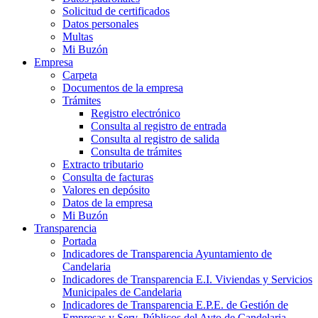
Solicitud de certificados
Datos personales
Multas
Mi Buzón
Empresa
Carpeta
Documentos de la empresa
Trámites
Registro electrónico
Consulta al registro de entrada
Consulta al registro de salida
Consulta de trámites
Extracto tributario
Consulta de facturas
Valores en depósito
Datos de la empresa
Mi Buzón
Transparencia
Portada
Indicadores de Transparencia Ayuntamiento de
Candelaria
Indicadores de Transparencia E.I. Viviendas y Servicios
Municipales de Candelaria
Indicadores de Transparencia E.P.E. de Gestión de
Empresas y Serv. Públicos del Ayto de Candelaria