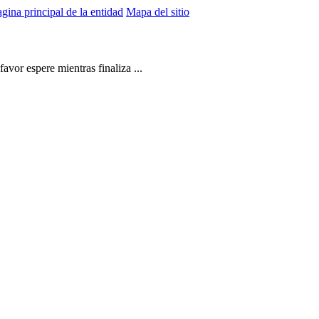
gina principal de la entidad
Mapa del sitio
vor espere mientras finaliza ...