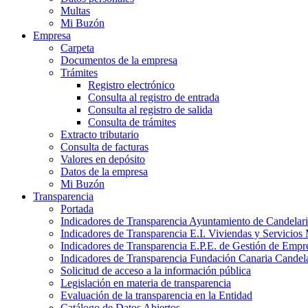
Multas
Mi Buzón
Empresa
Carpeta
Documentos de la empresa
Trámites
Registro electrónico
Consulta al registro de entrada
Consulta al registro de salida
Consulta de trámites
Extracto tributario
Consulta de facturas
Valores en depósito
Datos de la empresa
Mi Buzón
Transparencia
Portada
Indicadores de Transparencia Ayuntamiento de Candelar
Indicadores de Transparencia E.I. Viviendas y Servicios
Indicadores de Transparencia E.P.E. de Gestión de Emp
Indicadores de Transparencia Fundación Canaria Candela
Solicitud de acceso a la información pública
Legislación en materia de transparencia
Evaluación de la transparencia en la Entidad
Catálogo de Datos Abiertos