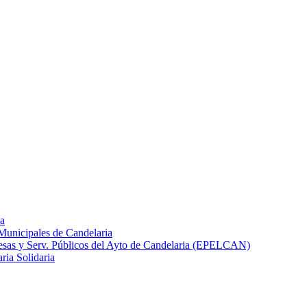
ia
 Municipales de Candelaria
resas y Serv. Públicos del Ayto de Candelaria (EPELCAN)
ria Solidaria