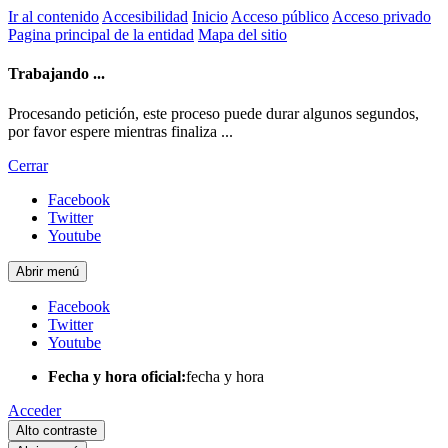
Ir al contenido
Accesibilidad
Inicio
Acceso público
Acceso privado
Pagina principal de la entidad
Mapa del sitio
Trabajando ...
Procesando petición, este proceso puede durar algunos segundos,
por favor espere mientras finaliza ...
Cerrar
Facebook
Twitter
Youtube
Abrir menú
Facebook
Twitter
Youtube
Fecha y hora oficial:
fecha y hora
Acceder
Alto contraste