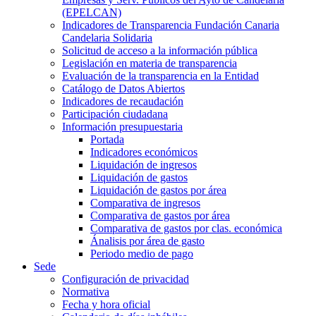
(EPELCAN)
Indicadores de Transparencia Fundación Canaria
Candelaria Solidaria
Solicitud de acceso a la información pública
Legislación en materia de transparencia
Evaluación de la transparencia en la Entidad
Catálogo de Datos Abiertos
Indicadores de recaudación
Participación ciudadana
Información presupuestaria
Portada
Indicadores económicos
Liquidación de ingresos
Liquidación de gastos
Liquidación de gastos por área
Comparativa de ingresos
Comparativa de gastos por área
Comparativa de gastos por clas. económica
Ánalisis por área de gasto
Periodo medio de pago
Sede
Configuración de privacidad
Normativa
Fecha y hora oficial