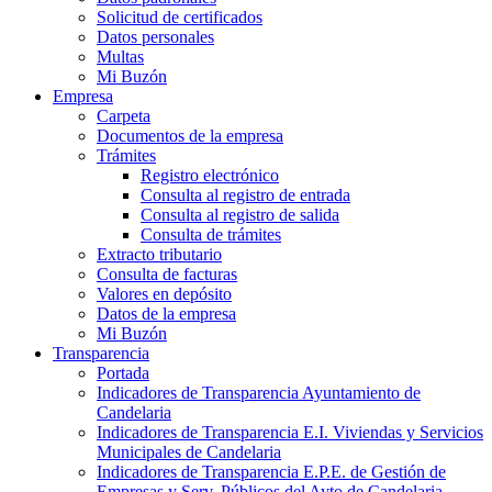
Solicitud de certificados
Datos personales
Multas
Mi Buzón
Empresa
Carpeta
Documentos de la empresa
Trámites
Registro electrónico
Consulta al registro de entrada
Consulta al registro de salida
Consulta de trámites
Extracto tributario
Consulta de facturas
Valores en depósito
Datos de la empresa
Mi Buzón
Transparencia
Portada
Indicadores de Transparencia Ayuntamiento de
Candelaria
Indicadores de Transparencia E.I. Viviendas y Servicios
Municipales de Candelaria
Indicadores de Transparencia E.P.E. de Gestión de
Empresas y Serv. Públicos del Ayto de Candelaria