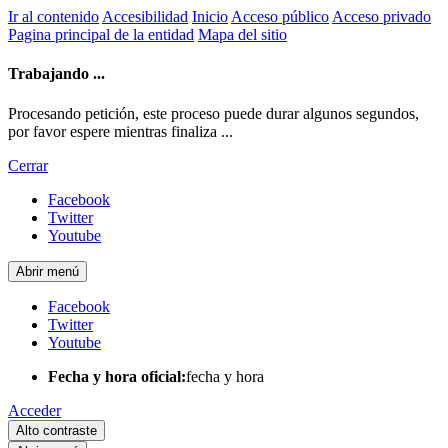
Ir al contenido
Accesibilidad
Inicio
Acceso público
Acceso privado
Pagina principal de la entidad
Mapa del sitio
Trabajando ...
Procesando petición, este proceso puede durar algunos segundos,
por favor espere mientras finaliza ...
Cerrar
Facebook
Twitter
Youtube
Abrir menú
Facebook
Twitter
Youtube
Fecha y hora oficial:
fecha y hora
Acceder
Alto contraste