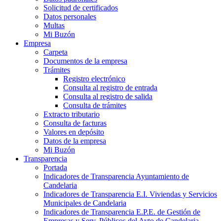
Solicitud de certificados
Datos personales
Multas
Mi Buzón
Empresa
Carpeta
Documentos de la empresa
Trámites
Registro electrónico
Consulta al registro de entrada
Consulta al registro de salida
Consulta de trámites
Extracto tributario
Consulta de facturas
Valores en depósito
Datos de la empresa
Mi Buzón
Transparencia
Portada
Indicadores de Transparencia Ayuntamiento de
Candelaria
Indicadores de Transparencia E.I. Viviendas y Servicios
Municipales de Candelaria
Indicadores de Transparencia E.P.E. de Gestión de
Empresas y Serv. Públicos del Ayto de Candelaria