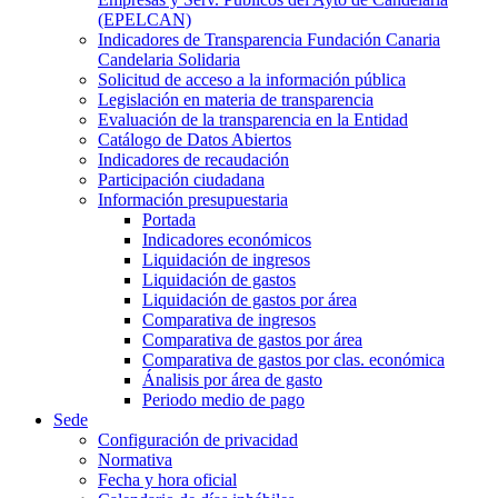
(EPELCAN)
Indicadores de Transparencia Fundación Canaria
Candelaria Solidaria
Solicitud de acceso a la información pública
Legislación en materia de transparencia
Evaluación de la transparencia en la Entidad
Catálogo de Datos Abiertos
Indicadores de recaudación
Participación ciudadana
Información presupuestaria
Portada
Indicadores económicos
Liquidación de ingresos
Liquidación de gastos
Liquidación de gastos por área
Comparativa de ingresos
Comparativa de gastos por área
Comparativa de gastos por clas. económica
Ánalisis por área de gasto
Periodo medio de pago
Sede
Configuración de privacidad
Normativa
Fecha y hora oficial