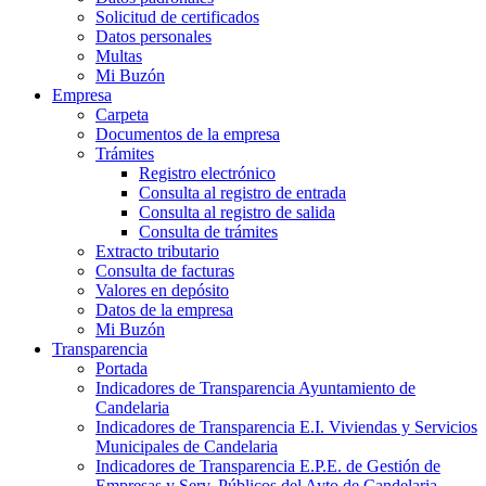
Solicitud de certificados
Datos personales
Multas
Mi Buzón
Empresa
Carpeta
Documentos de la empresa
Trámites
Registro electrónico
Consulta al registro de entrada
Consulta al registro de salida
Consulta de trámites
Extracto tributario
Consulta de facturas
Valores en depósito
Datos de la empresa
Mi Buzón
Transparencia
Portada
Indicadores de Transparencia Ayuntamiento de
Candelaria
Indicadores de Transparencia E.I. Viviendas y Servicios
Municipales de Candelaria
Indicadores de Transparencia E.P.E. de Gestión de
Empresas y Serv. Públicos del Ayto de Candelaria