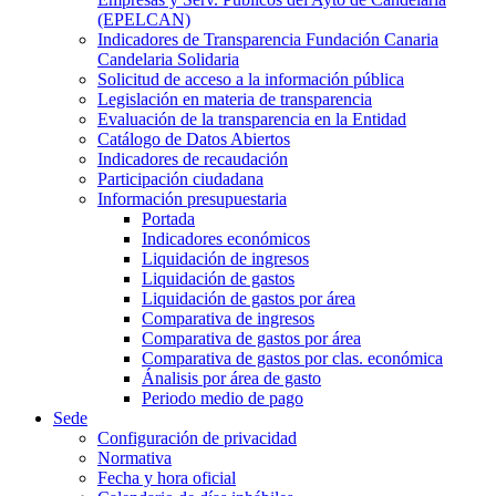
(EPELCAN)
Indicadores de Transparencia Fundación Canaria
Candelaria Solidaria
Solicitud de acceso a la información pública
Legislación en materia de transparencia
Evaluación de la transparencia en la Entidad
Catálogo de Datos Abiertos
Indicadores de recaudación
Participación ciudadana
Información presupuestaria
Portada
Indicadores económicos
Liquidación de ingresos
Liquidación de gastos
Liquidación de gastos por área
Comparativa de ingresos
Comparativa de gastos por área
Comparativa de gastos por clas. económica
Ánalisis por área de gasto
Periodo medio de pago
Sede
Configuración de privacidad
Normativa
Fecha y hora oficial