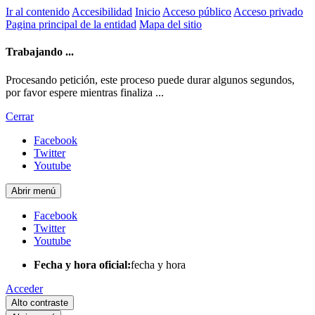
Ir al contenido
Accesibilidad
Inicio
Acceso público
Acceso privado
Pagina principal de la entidad
Mapa del sitio
Trabajando ...
Procesando petición, este proceso puede durar algunos segundos,
por favor espere mientras finaliza ...
Cerrar
Facebook
Twitter
Youtube
Abrir menú
Facebook
Twitter
Youtube
Fecha y hora oficial:
fecha y hora
Acceder
Alto contraste