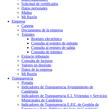
Solicitud de certificados
Datos personales
Multas
Mi Buzón
Empresa
Carpeta
Documentos de la empresa
Trámites
Registro electrónico
Consulta al registro de entrada
Consulta al registro de salida
Consulta de trámites
Extracto tributario
Consulta de facturas
Valores en depósito
Datos de la empresa
Mi Buzón
Transparencia
Portada
Indicadores de Transparencia Ayuntamiento de
Candelaria
Indicadores de Transparencia E.I. Viviendas y Servicios
Municipales de Candelaria
Indicadores de Transparencia E.P.E. de Gestión de
Empresas y Serv. Públicos del Ayto de Candelaria