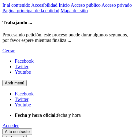
Ir al contenido
Accesibilidad
Inicio
Acceso público
Acceso privado
Pagina principal de la entidad
Mapa del sitio
Trabajando ...
Procesando petición, este proceso puede durar algunos segundos,
por favor espere mientras finaliza ...
Cerrar
Facebook
Twitter
Youtube
Abrir menú
Facebook
Twitter
Youtube
Fecha y hora oficial:
fecha y hora
Acceder
Alto contraste