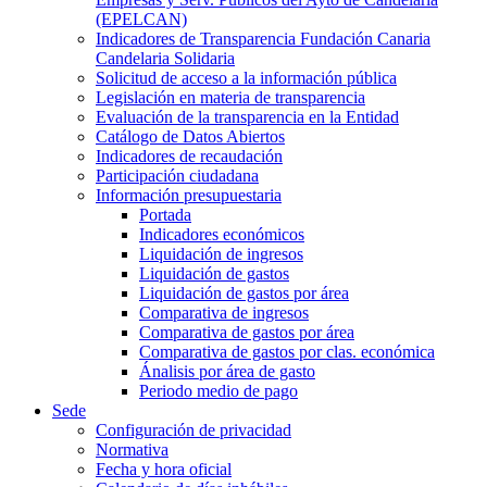
(EPELCAN)
Indicadores de Transparencia Fundación Canaria
Candelaria Solidaria
Solicitud de acceso a la información pública
Legislación en materia de transparencia
Evaluación de la transparencia en la Entidad
Catálogo de Datos Abiertos
Indicadores de recaudación
Participación ciudadana
Información presupuestaria
Portada
Indicadores económicos
Liquidación de ingresos
Liquidación de gastos
Liquidación de gastos por área
Comparativa de ingresos
Comparativa de gastos por área
Comparativa de gastos por clas. económica
Ánalisis por área de gasto
Periodo medio de pago
Sede
Configuración de privacidad
Normativa
Fecha y hora oficial